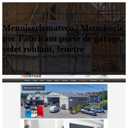
Menuiseriemate­co | Menuiserie
pvc Fabricant porte de garage,
volet roulant, fenêtre