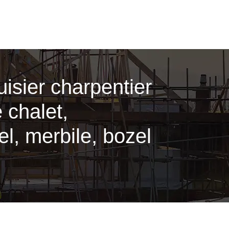
uisier charpentier
 chalet,
l, merbile, bozel