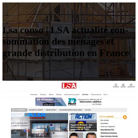
Lsa conso | LSA actualité con­
som­ma­tion des ménages et
grande distribu­tion en France